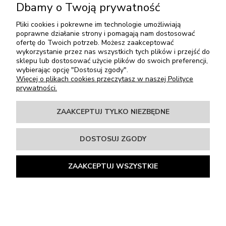
Dbamy o Twoją prywatność
O NAS
Pliki cookies i pokrewne im technologie umożliwiają
poprawne działanie strony i pomagają nam dostosować
SOCIAL MEDIA
ofertę do Twoich potrzeb. Możesz zaakceptować
wykorzystanie przez nas wszystkich tych plików i przejść do
sklepu lub dostosować użycie plików do swoich preferencji,
wybierając opcję "Dostosuj zgody".
Winiarki Do Zabudowy I Wolnostojące | Winiarki24.pl
Więcej o plikach cookies przeczytasz w naszej Polityce
prywatności.
Krakowska 61B
71-017 Szczecin
ZAAKCEPTUJ TYLKO NIEZBĘDNE
tel:
91 4854776
mail:
winiarki24@tres.net.pl
NIP: 8521051978
DOSTOSUJ ZGODY
REGON: 810832038
ZAAKCEPTUJ WSZYSTKIE
POKAŻ PEŁNĄ WERSJĘ STRONY
Sklep internetowy Shoper.pl