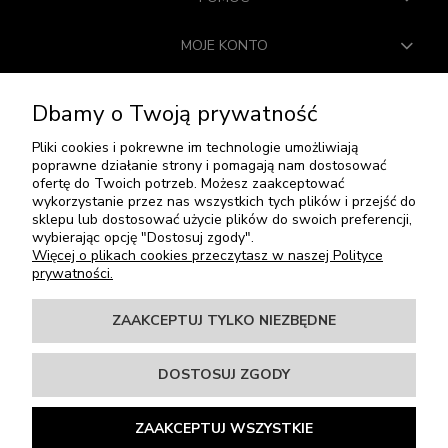
MOJE KONTO
PŁATNOŚCI I DOSTAWA
Dbamy o Twoją prywatność
INFORMACJE
Pliki cookies i pokrewne im technologie umożliwiają
poprawne działanie strony i pomagają nam dostosować
ofertę do Twoich potrzeb. Możesz zaakceptować
O NAS
wykorzystanie przez nas wszystkich tych plików i przejść do
sklepu lub dostosować użycie plików do swoich preferencji,
SOCIAL MEDIA
wybierając opcję "Dostosuj zgody".
Więcej o plikach cookies przeczytasz w naszej Polityce
prywatności.
Winiarki Do Zabudowy I Wolnostojące | Winiarki24.pl
ZAAKCEPTUJ TYLKO NIEZBĘDNE
Krakowska 61B
71-017 Szczecin
DOSTOSUJ ZGODY
tel:
91 4854776
mail:
winiarki24@tres.net.pl
NIP: 8521051978
ZAAKCEPTUJ WSZYSTKIE
REGON: 810832038