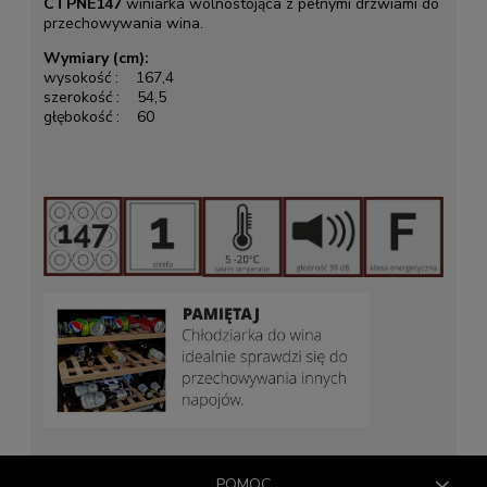
CTPNE147
winiarka wolnostojąca z pełnymi drzwiami do
przechowywania wina.
Wymiary
(cm):
wysokość : 167,4
szerokość : 54,5
głębokość : 60
POMOC