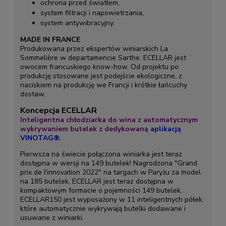
ochrona przed światłem,
system filtracji i napowietrzania,
system antywibracyjny.
MADE IN FRANCE
Produkowana przez ekspertów winiarskich La
Sommelière w departamencie Sarthe. ECELLAR jest
owocem francuskiego know-how. Od projektu po
produkcję stosowane jest podejście ekologiczne, z
naciskiem na produkcję we Francji i krótkie łańcuchy
dostaw.
Koncepcja ECELLAR
Inteligentna chłodziarka do wina z automatycznym
wykrywaniem butelek z dedykowaną
aplikacją
VINOTAG®
.
Pierwsza na świecie połączona winiarka jest teraz
dostępna w wersji na 149 butelek! Nagrodzona "Grand
prix de l'innovation 2022" na targach w Paryżu za model
na 185 butelek, ECELLAR jest teraz dostępna w
kompaktowym formacie o pojemności 149 butelek.
ECELLAR150 jest wyposażony w 11 inteligentnych półek,
które automatycznie wykrywają butelki dodawane i
usuwane z winiarki.