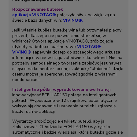
Rozpoznawanie butelek
aplikacja VINOTAG®
połączyła siły z największą na
świecie bazą danych win:
VIVINO®.
Jeśli właśnie kupiłeś butelkę wina lub otrzymałeś piękny
prezent, dlaczego nie pozwolić mu starzeć się w
winiarce? Otwórz aplikację VINOTAG®, zrób zdjęcie
etykiety na butelce; partnerstwo
VINOTAG® -
VIVINO®
zapewnia dostęp do szczegółowego arkusza
informacji o winie w ciągu zaledwie kilku sekund. Nie ma
potrzeby samodzielnego tworzenia zapisów; jest nawet
miejsce na komentarz, ocenę i zakładkę "ulubione", dzięki
czemu można je spersonalizować zgodnie z własnymi
upodobaniami.
Inteligentne półki, wyprodukowane we Francji
Innowacyjność ECELLAR150 polega na inteligentnych
półkach. Wyposażone w 12 czujników, automatycznie
wykrywają dodawanie i usuwanie butelek i zgłaszają
każdy ruch w aplikacji.
Wystarczy zrobić zdjęcie etykiety butelki, aby ją
zlokalizować. Chłodziarka ECELLAR150 wykryje to
automatycznie i będzie wiedziała, która butelka gdzie się