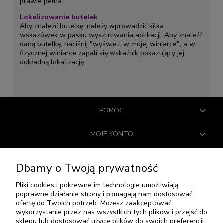
prawie pełna.
Lokalizowanie butelek
Aby znaleźć butelkę, należy wprowadzić kilka
wskazówek w pasku wyszukiwania aplikacji. Aby znaleźć
daną butelkę, naciśnij "wyświetl w mojej winiarce", a w
fizycznej winiarce zapali się wskaźnik pokazujący jej
dokładną lokalizację.
POMOC
MOJE KONTO
PŁATNOŚCI I DOSTAWA
Dbamy o Twoją prywatność
INFORMACJE
Pliki cookies i pokrewne im technologie umożliwiają
poprawne działanie strony i pomagają nam dostosować
ofertę do Twoich potrzeb. Możesz zaakceptować
O NAS
wykorzystanie przez nas wszystkich tych plików i przejść do
sklepu lub dostosować użycie plików do swoich preferencji,