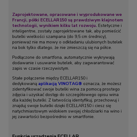
Zaprojektowane, opracowane i wyprodukowane we
Francji, półki ECELLAR150 są prawdziwym klejnotem
technologii, wynikiem kilku lat rozwoju.
Estetyczne i
inteligentne, zostały zaprojektowane tak, aby pomieścić
butelki wielkości szampana (do 9,5 cm średnicy),
ponieważ nie ma mowy o odkładaniu ulubionych butelek
na bok tylko dlatego, że nie zmieszczą się na półce.
Podłączone do smartfona, automatycznie wykrywają
dodawanie i usuwanie butelek, aby zagwarantować
zapis w czasie rzeczywistym.
Stałe połączenie między ECELLAR150 i
dedykowaną
aplikacją VINOTAG®
oznacza, że możesz
zidentyfikować swoje butelki wina za pomocą prostego
zdjęcia i uzyskać dostęp do szczegółowego opisu wina
dla każdej butelki. Z łatwością identyfikuj, przechowuj i
znajduj swoje butelki dzięki ECELLAR150 i ciesz się
natychmiastowym widokiem swojej chłodziarki na wino i
jej zawartości bezpośrednio w smartfonie.
Funkcje urządzenia ECELLAR