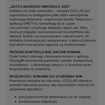
„ZŁOTA NAGRODA INNOWACJI 2022”
Unikalna na rynku winiarskim – winiarka ECELLAR jest
wyposażona w inteligentne półki, które samodzielnie
wykrywają dodawane i wyjmowane butelki. Połączone z
aplikacją VINOTAG, komunikują się w czasie
rzeczywistym, utrzymując dokładny rejestr win, który
można przeglądać i personalizować na smartfonie lub
tablecie. Butelki są rozpoznawane i rejestrowane, ich
dokładna lokalizacja jest wskazywana, a daty szczytowej
dojrzałości oraz poziom zapasów są monitorowane.
PRZEJMIJ KONTROLĘ NAD SWOIMI WINAMI
Dzięki funkcji zdalnego sterowania możesz z aplikacji
Vinotag® kontrolować parametry winiarki (temperaturę,
oświetlenie) – z dowolnego miejsca i o dowolnej porze,
bezpośrednio ze smartfona.
MOŻLIWOŚCI WINIARKI DO STARZENIA WIN
Prawdziwa wiiniarka do starzenia – ECELLAR odtwarza
warunki naturalnej piwnicy, aby doprowadzić wina do ich
optymalnej dojrzałości:
precyzyjna kontrola temperatury (co do stopnia),
kontrolowana wilgotność,