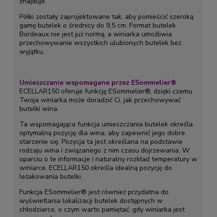
znajduje.
Półki zostały zaprojektowane tak, aby pomieścić szeroką
gamę butelek o średnicy do 9,5 cm. Format butelek
Bordeaux nie jest już normą, a winiarka umożliwia
przechowywanie wszystkich ulubionych butelek bez
wyjątku.
Umieszczanie wspomagane przez ESommelier®
ECELLAR150 oferuje funkcję ESommelier®, dzięki czemu
Twoja winiarka może doradzić Ci, jak przechowywać
butelki wina.
Ta wspomagająca funkcja umieszczania butelek określa
optymalną pozycję dla wina, aby zapewnić jego dobre
starzenie się. Pozycja ta jest określana na podstawie
rodzaju wina i związanego z nim czasu dojrzewania. W
oparciu o te informacje i naturalny rozkład temperatury w
winiarce, ECELLAR150 określa idealną pozycję do
leżakowania butelki.
Funkcja ESommelier® jest również przydatna do
wyświetlania lokalizacji butelek dostępnych w
chłodziarce, o czym warto pamiętać, gdy winiarka jest