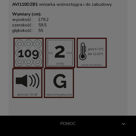
AVI110DZB1
winiarka wolnostojąca i do zabudowy
Wymiary
(cm):
wysokość : 179,2
szerokość : 59,5
głębokość : 55
POMOC