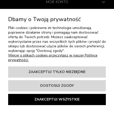
MOJE KONTO
PŁATNOŚCI I DOSTAWA
Dbamy o Twoją prywatność
INFORMACJE
Pliki cookies i pokrewne im technologie umożliwiają
poprawne działanie strony i pomagają nam dostosować
ofertę do Twoich potrzeb. Możesz zaakceptować
O NAS
wykorzystanie przez nas wszystkich tych plików i przejść do
sklepu lub dostosować użycie plików do swoich preferencji,
wybierając opcję "Dostosuj zgody".
SOCIAL MEDIA
Więcej o plikach cookies przeczytasz w naszej Polityce
prywatności.
Winiarki Do Zabudowy I Wolnostojące | Winiarki24.pl
ZAAKCEPTUJ TYLKO NIEZBĘDNE
Krakowska 61B
71-017 Szczecin
DOSTOSUJ ZGODY
tel:
91 4854776
mail:
winiarki24@tres.net.pl
NIP: 8521051978
ZAAKCEPTUJ WSZYSTKIE
REGON: 810832038